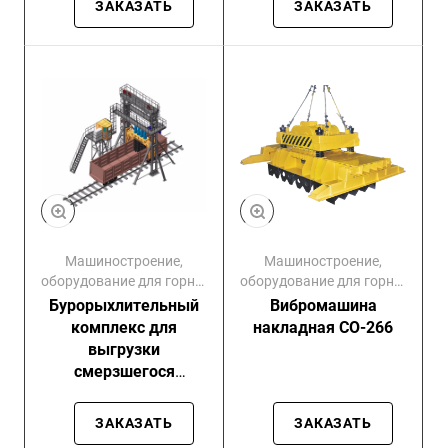
ЗАКАЗАТЬ
ЗАКАЗАТЬ
Машиностроение,
Машиностроение,
оборудование для горно-
оборудование для горно-
обогатительных
обогатительных
Бурорыхлительный
Вибромашина
комбинатов
комбинатов
комплекс для
накладная СО-266
выгрузки
смерзшегося
сыпучего груза из ж/
д полувагонов
ЗАКАЗАТЬ
ЗАКАЗАТЬ
ПР-115