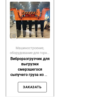
Машиностроение,
оборудование для горно-
обогатительных
Виброразгрузчик для
комбинатов
выгрузки
смерзшегося
сыпучего груза из ж/
д полувагонов
СО-265 / СО-265ИВ
ЗАКАЗАТЬ