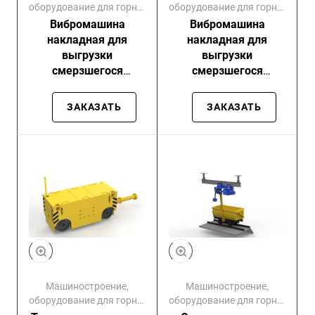
оборудование для горно-
оборудование для горно-
обогатительных
обогатительных
Вибромашина
Вибромашина
комбинатов
комбинатов
накладная для
накладная для
выгрузки
выгрузки
смерзшегося
смерзшегося
сыпучего груза из ж/
сыпучего груза из ж/
д полувагонов Урал
д полувагонов
ЗАКАЗАТЬ
ЗАКАЗАТЬ
ЦНИИ 7771
ВНВ-2М / ВНВ-3М /
ВНВ-4М
Машиностроение,
Машиностроение,
оборудование для горно-
оборудование для горно-
обогатительных
обогатительных