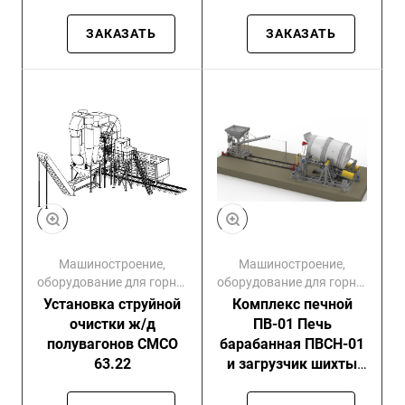
УНГм
универсальном
самоходном портале
ЗАКАЗАТЬ
ЗАКАЗАТЬ
Машиностроение,
Машиностроение,
оборудование для горно-
оборудование для горно-
обогатительных
обогатительных
Установка струйной
Комплекс печной
комбинатов
комбинатов
очистки ж/д
ПВ-01 Печь
полувагонов СМСО
барабанная ПВСН-01
63.22
и загрузчик шихты
шнековый ПВЗШ-01