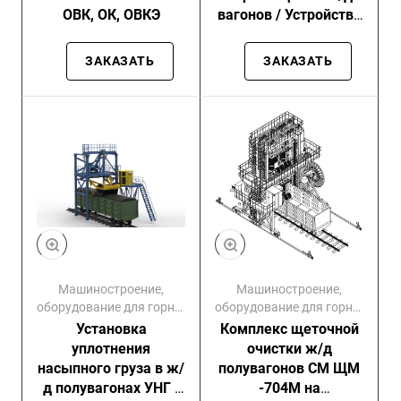
ОВК, ОК, ОВКЭ
вагонов / Устройство
перемещения ж/д
вагонов МУ-6 / МУ-8 /
ЗАКАЗАТЬ
ЗАКАЗАТЬ
МУ-12 / МУ-20 / МУ-25
/ МУ-30
Машиностроение,
Машиностроение,
оборудование для горно-
оборудование для горно-
обогатительных
обогатительных
Установка
Комплекс щеточной
комбинатов
комбинатов
уплотнения
очистки ж/д
насыпного груза в ж/
полувагонов СМ ЩМ
д полувагонах УНГ /
-704М на