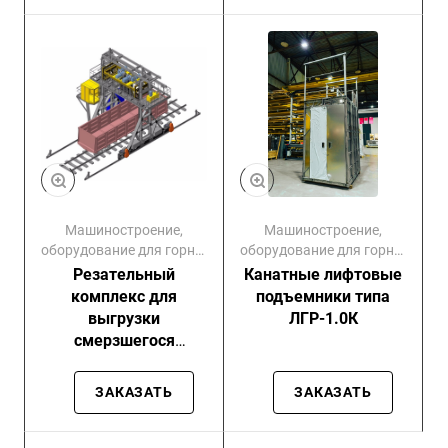
Машиностроение,
Машиностроение,
оборудование для горно-
оборудование для горно-
обогатительных
обогатительных
Резательный
Канатные лифтовые
комбинатов
комбинатов
комплекс для
подъемники типа
выгрузки
ЛГР-1.0К
смерзшегося
сыпучего груза из ж/
д полувагонов СМРК
ЗАКАЗАТЬ
ЗАКАЗАТЬ
63–140 -4М / 5М