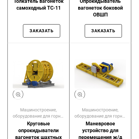
Толкатель вагонеток
Опрокидыватель
комбинатов
комбинатов
самоходный ТС-11
вагонеток боковой
ОВШП
ЗАКАЗАТЬ
ЗАКАЗАТЬ
Машиностроение,
Машиностроение,
оборудование для горно-
оборудование для горно-
обогатительных
обогатительных
Круговые
Маневровое
комбинатов
комбинатов
опрокидыватели
устройство для
вагонеток шахтных
перемещения ж/д