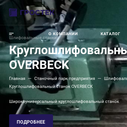
О КОМПАНИИ
КАТАЛОГ
Шлифовальные станки
Круглошлифовальны
OVERBECK
—
—
Главная
Станочный парк предприятия
Шлифоваль
Круглошлифовальный станок OVERBECK
Широкоуниверсальный круглошлифовальный станок
ПОДРОБНЕЕ