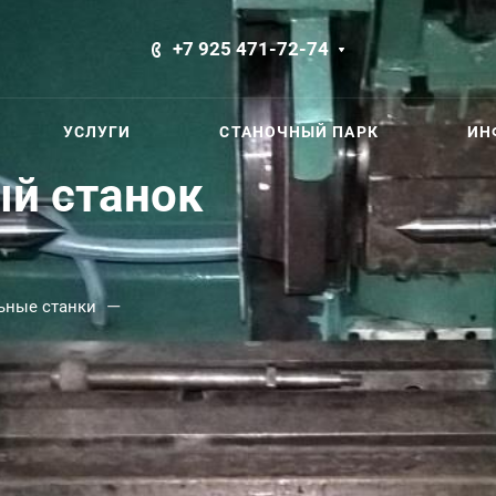
+7 925 471-72-74
УСЛУГИ
СТАНОЧНЫЙ ПАРК
ИН
й станок
—
ные станки