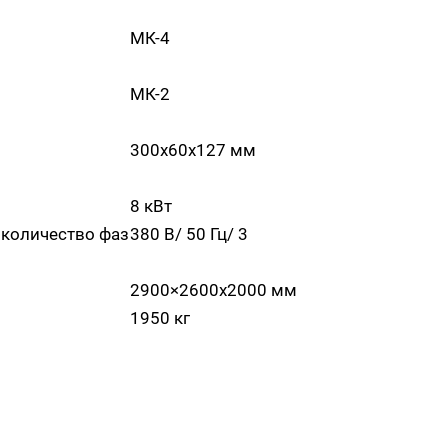
МК-4
МК-2
300х60х127 мм
8 кВт
 количество фаз
380 В/ 50 Гц/ 3
2900×2600х2000 мм
1950 кг