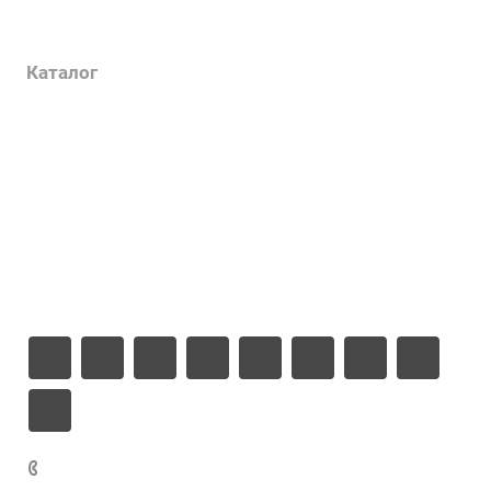
Услуги
Каталог
Проекты
Цены
Компания
Информация
Контакты
+7 925 471-72-74