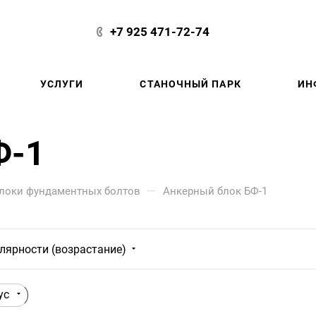
+7 925 471-72-74
УСЛУГИ
СТАНОЧНЫЙ ПАРК
ИН
Ф-1
—
локи фундаментных болтов
Анкерный блок БФ-1
лярности (возрастание)
ус