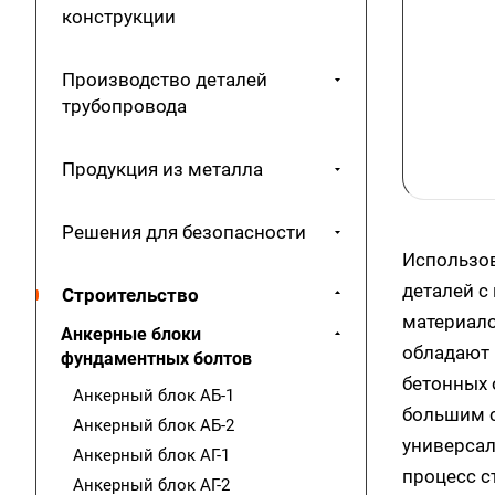
конструкции
Производство деталей
трубопровода
Продукция из металла
Решения для безопасности
Использов
деталей с
Строительство
материало
Анкерные блоки
обладают 
фундаментных болтов
бетонных 
Анкерный блок АБ-1
большим с
Анкерный блок АБ-2
универсал
Анкерный блок АГ-1
процесс с
Анкерный блок АГ-2