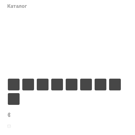
Каталог
Проекты
Цены
Компания
Информация
Контакты
+7 925 471-72-74
info@grostek.ru