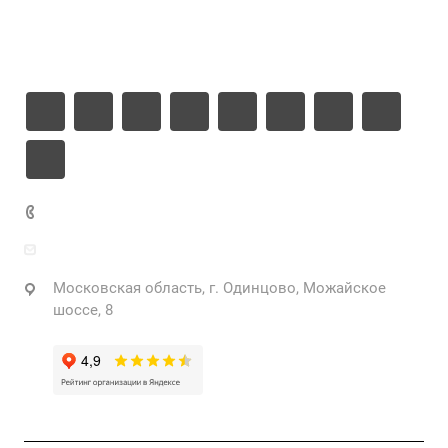
Информация
Контакты
+7 925 471-72-74
info@grostek.ru
Московская область, г. Одинцово, Можайское
шоссе, 8