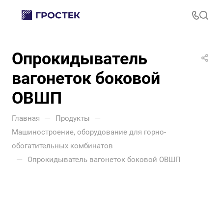
Опрокидыватель
вагонеток боковой
ОВШП
—
—
Главная
Продукты
Машиностроение, оборудование для горно-
обогатительных комбинатов
—
Опрокидыватель вагонеток боковой ОВШП