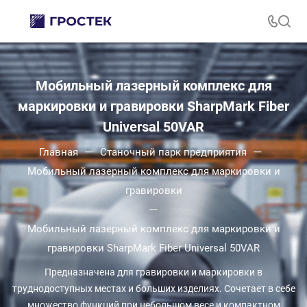
Мобильный лазерный комплекс для
маркировки и гравировки SharpMark Fiber
Universal 50VAR
—
—
Главная
Станочный парк предприятия
Мобильный лазерный комплекс для маркировки и
гравировки
—
Мобильный лазерный комплекс для маркировки и
гравировки SharpMark Fiber Universal 50VAR
Предназначена для гравировки и маркировки в
труднодоступных местах и больших изделиях. Сочетает в себе
множество функций при небольшом весе и компактном