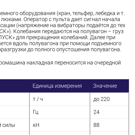
ного оборудования (кран, тельфер, лебедка и т.
 люками. Оператор с пульта дает сигнал начала
сации (напряжение на вибраторы подаётся до тех
УСК»). Колебания передаются на полувагон – груз
ПУСК» для прекращения колебаний. Далее при
ется вдоль полувагона при помощи подъемного
разгрузки до полного опустошения полувагона.
ромашина накладная переносится на очередной
Единица измерения
Значение
т / ч
до 220
Гц
24
 силы
кН
88