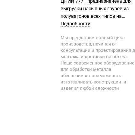
ЦНИИ 7771 предназначена для
выгрузки насыпных грузов из
полувагонов всех типов на
эстакадах, повышенных путях и
Подробности
приемные бункеры на открытом
Мы предлагаем полный цикл
воздухе в условиях низких
производства, начиная от
температур. Обеспечивает
консультации и проектирования 
эффективную выгрузку насыпн
монтажа и доставки на объект.
грузов из полувагонов без
Наше современное оборудование
применения ручного труда.
для обработки металла
обеспечивает возможность
изготавливать конструкции и
изделия любой сложности