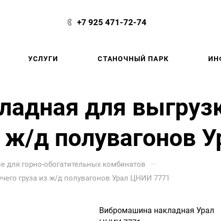
+7 925 471-72-74
УСЛУГИ
СТАНОЧНЫЙ ПАРК
ИН
ладная для выгруз
з ж/д полувагонов 
—
е для горно-обогатительных комбинатов
его груза из ж/д полувагонов Урал ЦНИИ 7771
Вибромашина накладная Урал