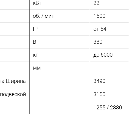
кВт
22
об. / мин
1500
IP
от 54
В
380
кг
до 6000
мм
на Ширина
3490
 подвеской
3150
1255 / 2880