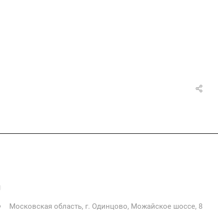
+7 925 471-72-74
info@grostek.ru
Московская область, г. Одинцово, Можайское шоссе, 8