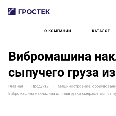
О КОМПАНИИ
КАТАЛОГ
Вибромашина нак
сыпучего груза и
—
—
Главная
Продукты
Машиностроение, оборудовани
Вибромашина накладная для выгрузки смерзшегося сыпуч