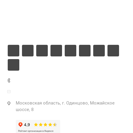
Компания
Информация
Контакты
+7 925 471-72-74
info@grostek.ru
Московская область, г. Одинцово, Можайское
шоссе, 8