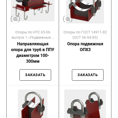
Опоры по НТС 65-06
Опоры по ГОСТ 14911-82
выпуск 1 «Подвижные и
(ОСТ 36-94-83)
направляющие»
Направляющая
Опора подвижная
опора для труб в ППУ
ОПХ3
диаметром 100-
300мм
ЗАКАЗАТЬ
ЗАКАЗАТЬ