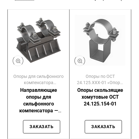
Опоры для сильфонного
Опоры по ОСТ
компенсатора
24.125.ХХХ-01 «Опоры
(Направляющие)
скользящие»
Направляющие
Опоры скользящие
опоры для
хомутовые ОСТ
сильфонного
24.125.154-01
компенсатора —
изготавливаем в
соответствии с
ЗАКАЗАТЬ
ЗАКАЗАТЬ
вашими чертежами