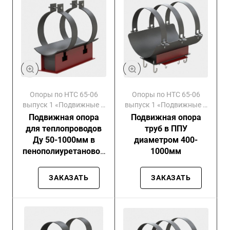
Опоры по НТС 65-06
Опоры по НТС 65-06
выпуск 1 «Подвижные и
выпуск 1 «Подвижные и
направляющие»
направляющие»
Подвижная опора
Подвижная опора
для теплопроводов
труб в ППУ
Ду 50-1000мм в
диаметром 400-
пенополиуретановой
1000мм
изоляции в
металлической
ЗАКАЗАТЬ
ЗАКАЗАТЬ
оболочке