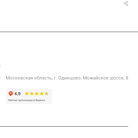
+7 925 471-72-74
info@grostek.ru
Московская область, г. Одинцово, Можайское шоссе, 8