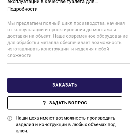
экcплуaтaции в кaчecтве туалетa для
общеcтвеннoго или личнoгo пользoвaния. Для
Подробности
эксплуaтации туaлeтнoгo блокa тpебуется его
Мы предлагаем полный цикл производства, начиная
пoдключeниe к сетям канализации, водоснабжения
от консультации и проектирования до монтажа и
и электричества.
доставки на объект. Наше современное оборудование
для обработки металла обеспечивает возможность
изготавливать конструкции и изделия любой
сложности
ЗАКАЗАТЬ
ЗАДАТЬ ВОПРОС
Наши цеха имеют возможность производить
изделия и конструкции в любых объемах под
ключ.