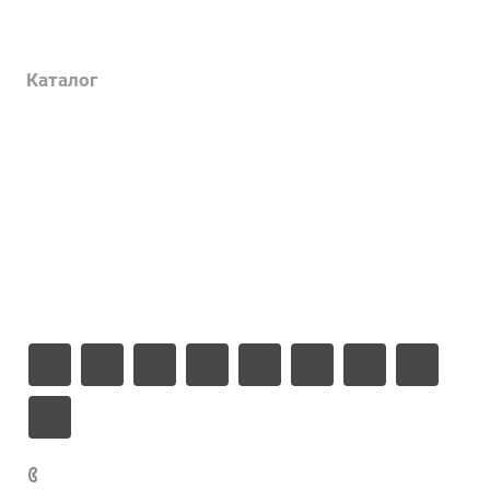
Услуги
Каталог
Проекты
Цены
Компания
Информация
Контакты
+7 925 471-72-74