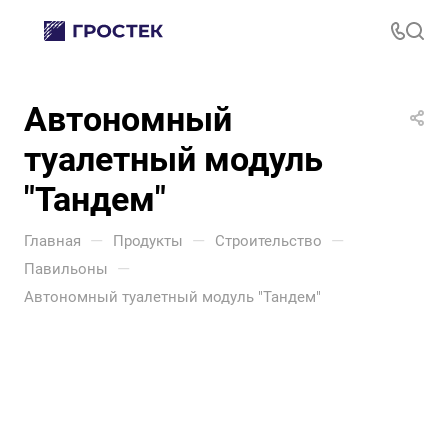
Автономный
туалетный модуль
"Тандем"
—
—
—
Главная
Продукты
Строительство
—
Павильоны
Автономный туалетный модуль "Тандем"