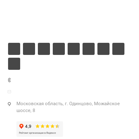
Компания
Информация
Контакты
+7 925 471-72-74
info@grostek.ru
Московская область, г. Одинцово, Можайское
шоссе, 8