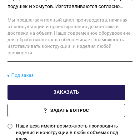
подушек и хомутов. Изготавливаются согласно
ГОСТ 14911-82 тип ОПХ3 из углеродистых сталей
Мы предлагаем полный цикл производства, начиная
ВСт3пс, ст. 20, 09Г2С, и нержавеющей 12Х18Н10Т.
от консультации и проектирования до монтажа и
доставки на объект. Наше современное оборудование
для обработки металла обеспечивает возможность
изготавливать конструкции и изделия любой
сложности
Под заказ
ЗАКАЗАТЬ
ЗАДАТЬ ВОПРОС
Наши цеха имеют возможность производить
изделия и конструкции в любых объемах под
ключ.