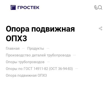
Опора подвижная
ОПХ3
—
—
Главная
Продукты
—
Производство деталей трубопровода
—
Опоры трубопроводов
—
Опоры по ГОСТ 14911-82 (ОСТ 36-94-83)
Опора подвижная ОПХ3