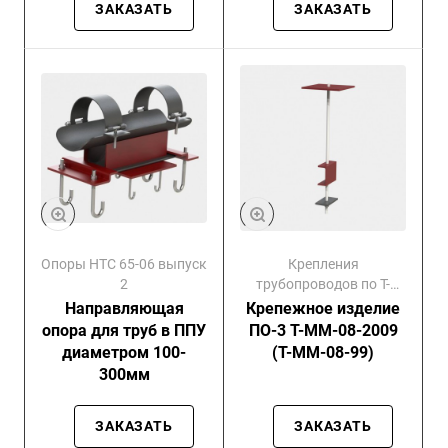
ЗАКАЗАТЬ
ЗАКАЗАТЬ
Опоры НТС 65-06 выпуск
Крепления
2
трубопроводов по Т-
ММ-08-99
Направляющая
Крепежное изделие
опора для труб в ППУ
ПО-3 Т-ММ-08-2009
диаметром 100-
(Т-ММ-08-99)
300мм
ЗАКАЗАТЬ
ЗАКАЗАТЬ