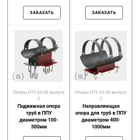
изоляции в
металлической
ЗАКАЗАТЬ
ЗАКАЗАТЬ
оболочке
Опоры НТС 65-06 выпуск
Опоры НТС 65-06 выпуск
2
2
Подвижная опора
Направляющая
труб в ППУ
опора для труб в ППУ
диаметром 100-
диаметром 400-
300мм
1000мм