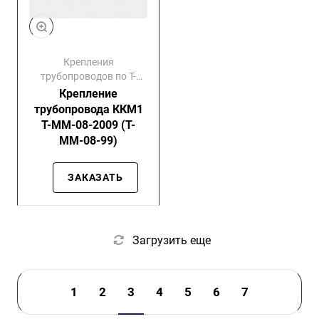
Крепления
трубопроводов по Т-
ММ-08-99
Крепление
трубопровода ККМ1
Т-ММ-08-2009 (Т-
ММ-08-99)
ЗАКАЗАТЬ
Загрузить еще
1
2
3
4
5
6
7