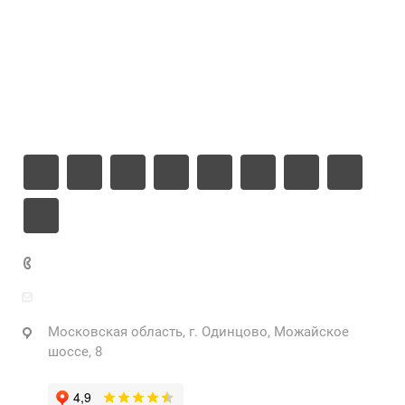
Цены
Компания
Информация
Контакты
+7 925 471-72-74
info@grostek.ru
Московская область, г. Одинцово, Можайское
шоссе, 8