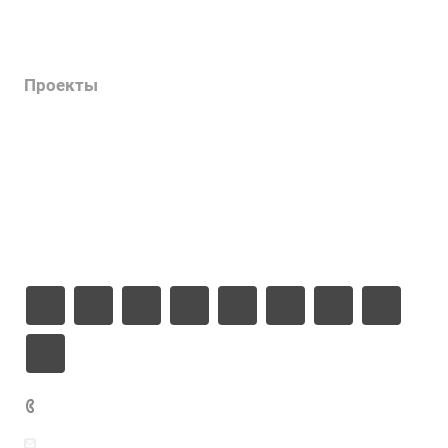
Услуги
Каталог
Проекты
Цены
Компания
Информация
Контакты
+7 925 471-72-74
info@grostek.ru