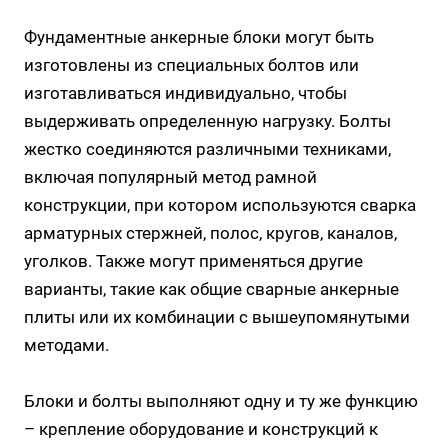
болты длиной не менее 100 мм, а для средних
Фундаментные анкерные блоки могут быть
нагрузок – около 50-70 мм.
изготовлены из специальных болтов или
изготавливаться индивидуально, чтобы
выдерживать определенную нагрузку. Болты
жестко соединяются различными техниками,
включая популярный метод рамной
конструкции, при котором используются сварка
арматурных стержней, полос, кругов, каналов,
уголков. Также могут применяться другие
варианты, такие как общие сварные анкерные
плиты или их комбинации с вышеупомянутыми
методами.
Блоки и болты выполняют одну и ту же функцию
– крепление оборудование и конструкций к