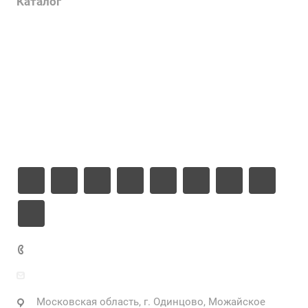
Каталог
Проекты
Цены
Компания
Информация
Контакты
+7 925 471-72-74
info@grostek.ru
Московская область, г. Одинцово, Можайское