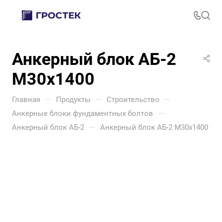
Анкерный блок АБ-2
М30х1400
—
—
—
Главная
Продукты
Строительство
—
Анкерные блоки фундаментных болтов
—
Анкерный блок АБ-2
Анкерный блок АБ-2 М30х1400