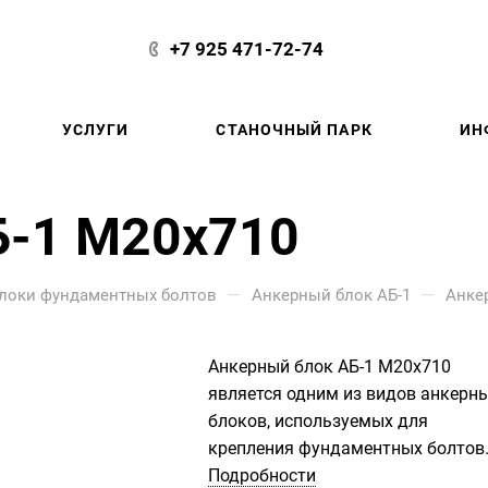
+7 925 471-72-74
УСЛУГИ
СТАНОЧНЫЙ ПАРК
ИН
Б-1 М20х710
—
—
локи фундаментных болтов
Анкерный блок АБ-1
Анке
Анкерный блок АБ-1 М20х710
является одним из видов анкерн
блоков, используемых для
крепления фундаментных болтов
диаметром 20 мм и длиной 710 м
Подробности