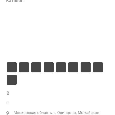
Каталог
Проекты
Цены
Компания
Информация
Контакты
+7 925 471-72-74
info@grostek.ru
Московская область, г. Одинцово, Можайское