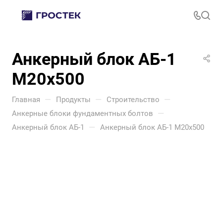
Анкерный блок АБ-1
М20х500
—
—
—
Главная
Продукты
Строительство
—
Анкерные блоки фундаментных болтов
—
Анкерный блок АБ-1
Анкерный блок АБ-1 М20х500