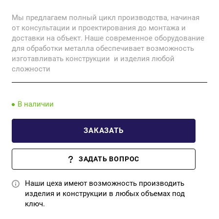
и затем бетонируется. Это обеспечивает надежное
Мы предлагаем полный цикл производства, начиная
крепление фундаментного болта к основанию и
от консультации и проектирования до монтажа и
предотвращает его смещение или деформацию.
доставки на объект. Наше современное оборудование
для обработки металла обеспечивает возможность
изготавливать конструкции и изделия любой
сложности
В наличии
ЗАКАЗАТЬ
ЗАДАТЬ ВОПРОС
Наши цеха имеют возможность производить
изделия и конструкции в любых объемах под
ключ.