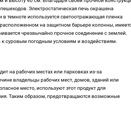
м и высоту 40 см. Благодаря своей прочной конструкц
 пешеходов. Электростатическая печь окрашена
и в темноте используется светоотражающая пленка
, расположенном на защитном барьере колонны, имеет
чивается чрезвычайно прочное соединение с землей.
ив к суровым погодным условиям и воздействиям.
т на рабочих местах или парковках из-за
чине владельцы рабочих мест, домов, зданий или
опасное место, используют этот продукт для
ния. Таким образом, предотвращаются возможные