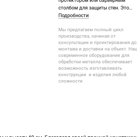
протектором или барьерным
столбом для защиты стен. Это
практичный продукт, который
Подробности
можно применять на всех
Мы предлагаем полный цикл
открытых и закрытых
производства, начиная от
автостоянках, входах в здания,
консультации и проектирования до
витринах магазинов и на рабочих
монтажа и доставки на объект. На
местах, чтобы предотвратить
современное оборудование для
несчастные случаи и снизить рис
обработки металла обеспечивает
возможность изготавливать
удара о стену. Этот продукт
конструкции и изделия любой
особенно предпочтителен из-за
сложности
несчастных случаев на рабочих
местах. Труба диаметром 60 мм 
толщиной 2,5 мм никогда не
сгибается и не перекручивается
благодаря своей прочной
конструкции.