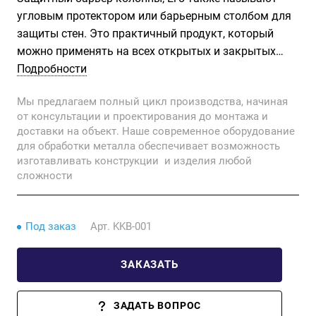
угловым протектором или барьерным столбом для
защиты стен. Это практичный продукт, который
можно применять на всех открытых и закрытых
автостоянках, входах в здания, витринах магазинов
Подробности
и на рабочих местах, чтобы предотвратить
Мы предлагаем полный цикл производства, начиная
несчастные случаи и снизить риск удара о стену.
от консультации и проектирования до монтажа и
Этот продукт особенно предпочтителен из-за
доставки на объект. Наше современное оборудование
несчастных случаев на рабочих местах. Труба
для обработки металла обеспечивает возможность
диаметром 60 мм и толщиной 2,5 мм никогда не
изготавливать конструкции и изделия любой
сгибается и не перекручивается благодаря своей
сложности
прочной конструкции.
Под заказ
Арт.
KKB-001
ЗАКАЗАТЬ
ЗАДАТЬ ВОПРОС