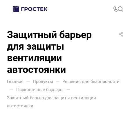
Защитный барьер
для защиты
вентиляции
автостоянки
—
—
Главная
Продукты
Решения для безопасности
—
—
Парковочные барьеры
Защитный барьер для защиты вентиляции
автостоянки