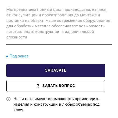
4200 мм. Полезная площадь павильона для
Мы предлагаем полный цикл производства, начиная
посетителей – 35,7 м2, подсобное помещение - 9,2
от консультации и проектирования до монтажа и
м2, кладовая - 9,2 м2.
доставки на объект. Наше современное оборудование
для обработки металла обеспечивает возможность
изготавливать конструкции и изделия любой
сложности
Под заказ
ЗАКАЗАТЬ
ЗАДАТЬ ВОПРОС
Наши цеха имеют возможность производить
изделия и конструкции в любых объемах под
ключ.