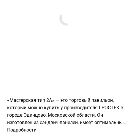
«Мастерская тип 2А» — это торговый павильон,
который можно купить у производителя ГРОСТЕК в
городе Одинцово, Московской области. Он
изготовлен из сэндвич-панелей, имеет оптимальные
размеры длина 12140 мм., ширина 5140 мм., высота
Подробности