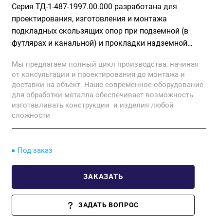
Серия ТД-1-487-1997.00.000 разработана для
проектирования, изготовления и монтажа
подкладных скользящих опор при подземной (в
футлярах и канальной) и прокладки надземной
трубопроводов тепловых сетей диаметром от 50 до
Мы предлагаем полный цикл производства, начиная
1000 мм в пенополиуретановой оболочке по ТУ
от консультации и проектирования до монтажа и
5768-001-23085909-97 и ТУ 5768-001-11146497-97.
доставки на объект. Наше современное оборудование
для обработки металла обеспечивает возможность
изготавливать конструкции и изделия любой
сложности
Под заказ
ЗАКАЗАТЬ
ЗАДАТЬ ВОПРОС