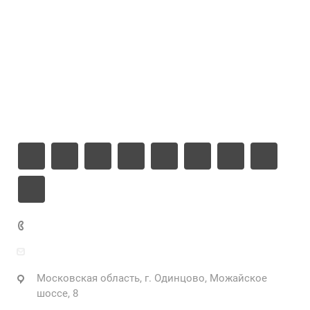
Проекты
Цены
Компания
Информация
Контакты
+7 925 471-72-74
info@grostek.ru
Московская область, г. Одинцово, Можайское
шоссе, 8