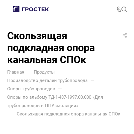
Скользящая
подкладная опора
канальная СПОк
—
—
Главная
Продукты
—
Производство деталей трубопровода
—
Опоры трубопроводов
Опоры по альбому ТД-1-487-1997.00.000 «Для
трубопроводов в ППУ изоляции»
—
Скользящая подкладная опора канальная СПОк