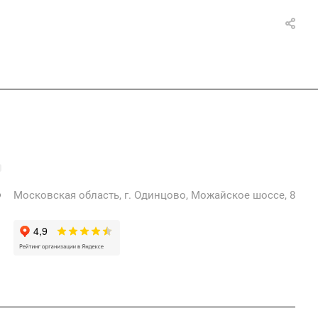
+7 925 471-72-74
info@grostek.ru
Московская область, г. Одинцово, Можайское шоссе, 8