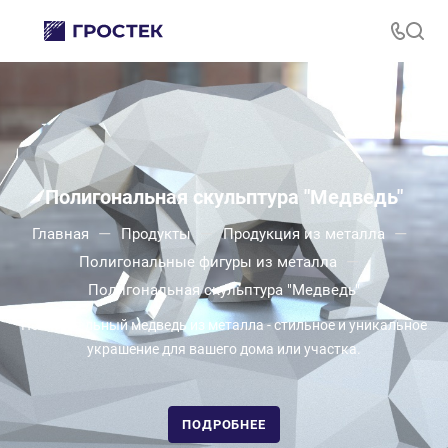
Полигональная скульптура "Медведь"
—
—
—
Главная
Продукты
Продукция из металла
—
Полигональные фигуры из металла
Полигональная скульптура "Медведь"
Полигональный медведь из металла - стильное и уникальное
украшение для вашего дома или участка.
ПОДРОБНЕЕ