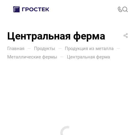
Центральная ферма
—
—
—
Главная
Продукты
Продукция из металла
—
Металлические фермы
Центральная ферма