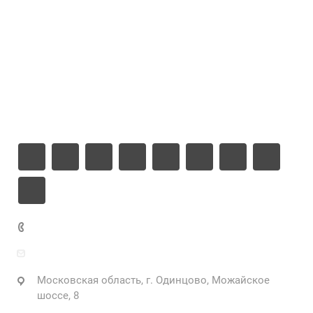
Проекты
Цены
Компания
Информация
Контакты
+7 925 471-72-74
info@grostek.ru
Московская область, г. Одинцово, Можайское
шоссе, 8