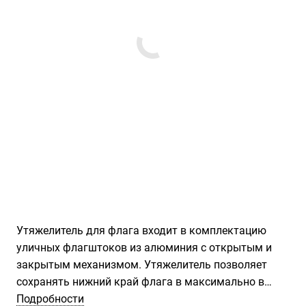
Утяжелитель для флага входит в комплектацию
уличных флагштоков из алюминия с открытым и
закрытым механизмом. Утяжелитель позволяет
сохранять нижний край флага в максимально в
низком положении, тем самым поддерживая флаг в
Подробности