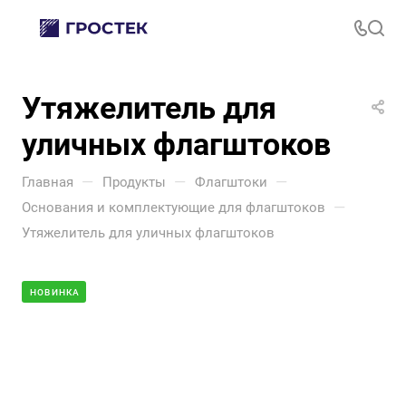
Утяжелитель для
уличных флагштоков
—
—
—
Главная
Продукты
Флагштоки
—
Основания и комплектующие для флагштоков
Утяжелитель для уличных флагштоков
НОВИНКА