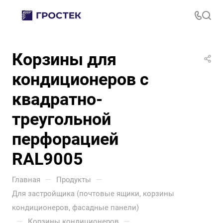
Корзины для
кондиционеров с
квадратно-
треугольной
перфорацией
RAL9005
—
—
Главная
Продукты
Для застройщика (почтовые ящики, корзины
кондиционеров, фасадные панели)
—
—
Корзины кондиционеров