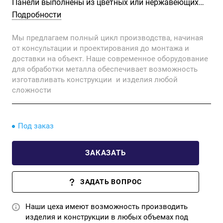
Панели выполнены из цветных или нержавеющих
сплавов, с нанесением прозрачного защитного
Подробности
покрытия для предотвращения окисления.
Мы предлагаем полный цикл производства, начиная
Подойдут для домашнего интерьера, отделки
от консультации и проектирования до монтажа и
кухонного фартука, помещений с повышенной
доставки на объект. Наше современное оборудование
влажностью, а также для коммерческих
для обработки металла обеспечивает возможность
помещений.
изготавливать конструкции и изделия любой
сложности
Под заказ
ЗАКАЗАТЬ
ЗАДАТЬ ВОПРОС
Наши цеха имеют возможность производить
изделия и конструкции в любых объемах под