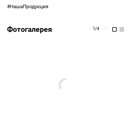
#НашаПродукция
Фотогалерея
1/4
—