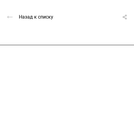
Назад к списку
Услуги
Каталог
Проекты
Цены
Компания
Информация
Контакты