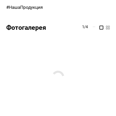
#НашаПродукция
Фотогалерея
1/4
—