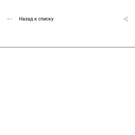
Назад к списку
Услуги
Каталог
Проекты
Цены
Компания
Информация
Контакты