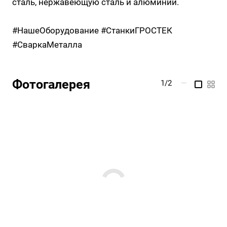
сталь, нержавеющую сталь и алюминий.
#НашеОборудование #СтанкиГРОСТЕК
#СваркаМеталла
Фотогалерея
1/2
—