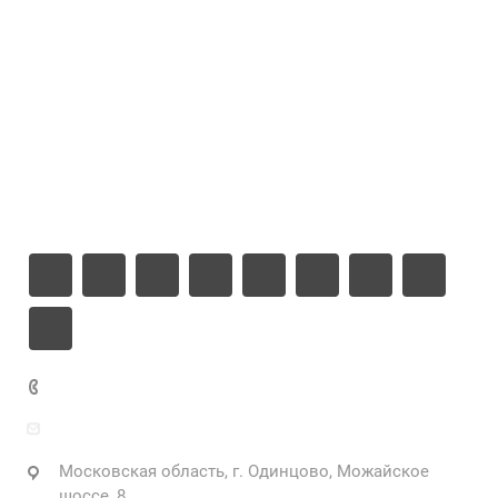
Проекты
Цены
Компания
Информация
Контакты
+7 925 471-72-74
info@grostek.ru
Московская область, г. Одинцово, Можайское
шоссе, 8