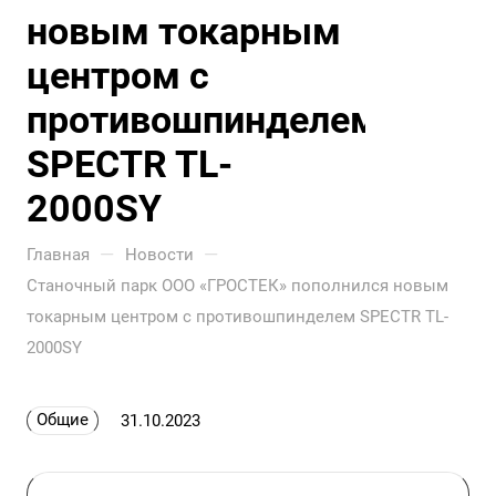
новым токарным
центром с
противошпинделем
SPECTR TL-
2000SY
—
—
Главная
Новости
Станочный парк ООО «ГРОСТЕК» пополнился новым
токарным центром с противошпинделем SPECTR TL-
2000SY
Общие
31.10.2023