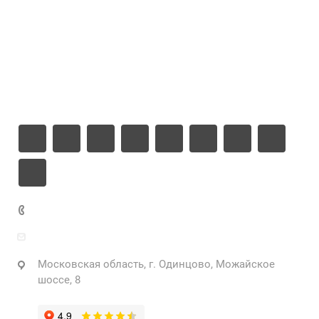
Цены
Компания
Информация
Контакты
+7 925 471-72-74
info@grostek.ru
Московская область, г. Одинцово, Можайское
шоссе, 8