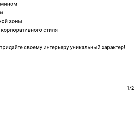
 камином
ати
нной зоны
 корпоративного стиля
придайте своему интерьеру уникальный характер!
1/2