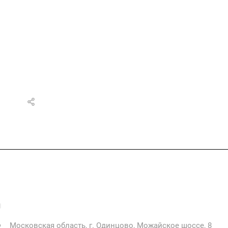
+7 925 471-72-74
info@grostek.ru
Московская область, г. Одинцово, Можайское шоссе, 8