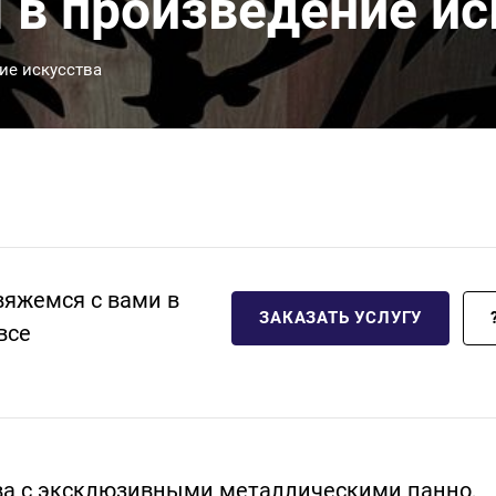
 в произведение ис
ие искусства
вяжемся с вами в
ЗАКАЗАТЬ УСЛУГУ
все
тва с эксклюзивными металлическими панно,