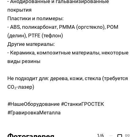
- Анодированные и гальванизированные
покрытия
Пластики и полимеры:
- ABS, поликарбонат, PMMA (оргстекло), POM
(делин), PTFE (тефлон)
Другие материалы:
- Керамика, композитные материалы, некоторые
виды резины
Не подходит для: дерева, кожи, стекла (требуется
CO₂-лазер)
#НашеОборудование #СтанкиГРОСТЕК
#ГравировкаМеталла
Фотогалерея
1/6
—