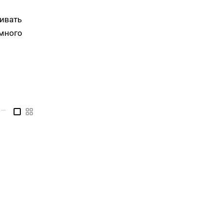
ивать
 много
—