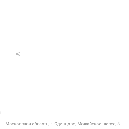
+7 925 471-72-74
info@grostek.ru
Московская область, г. Одинцово, Можайское шоссе, 8