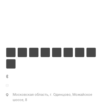
Цены
Компания
Информация
Контакты
+7 925 471-72-74
info@grostek.ru
Московская область, г. Одинцово, Можайское
шоссе, 8