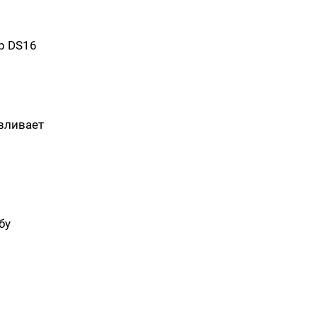
р DS16
вливает
бу