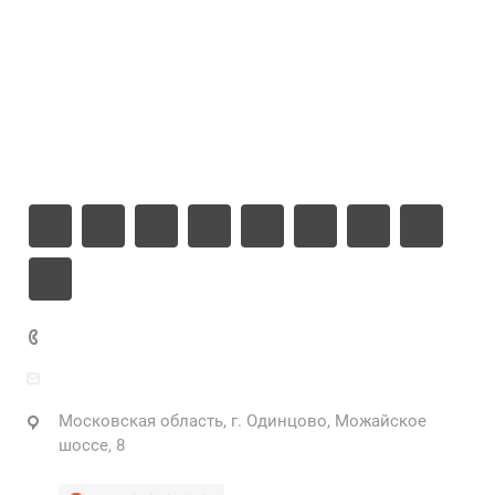
Цены
Компания
Информация
Контакты
+7 925 471-72-74
info@grostek.ru
Московская область, г. Одинцово, Можайское
шоссе, 8