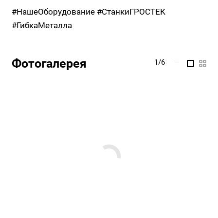
#НашеОборудование #СтанкиГРОСТЕК
#ГибкаМеталла
Фотогалерея
1/6
—