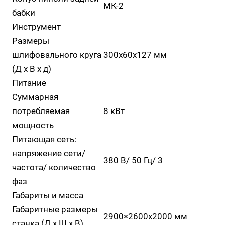
МК-2
бабки
Инструмент
Размеры
шлифовального круга
300х60х127 мм
(Д х В x д)
Питание
Суммарная
потребляемая
8 кВт
мощность
Питающая сеть:
напряжение сети/
380 В/ 50 Гц/ 3
частота/ количество
фаз
Габариты и масса
Габаритные размеры
2900×2600х2000 мм
станка (Д х Ш х В)