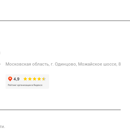
+7 925 471-72-74
info@grostek.ru
Московская область, г. Одинцово, Можайское шоссе, 8
ти.