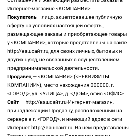
Соглашения и желающий разместить Заказы в
Интернет-магазине <КОМПАНИЯ>.
Покупатель
—лицо, акцептовавшее публичную
оферту на условиях настоящей оферты,
размещающее заказы и приобретающее товары
у <КОМПАНИЯ>, которые представлены на сайте
http://вашсайт.ru
, для своих личных, бытовых и
других нужд, не связанных с осуществлением
предпринимательской деятельности.
Продавец
— <КОМПАНИЯ> (<РЕКВИЗИТЫ
КОМПАНИИ>), место нахождения 000000, г.
<ГОРОД>, ул. <УЛИЦА>, д. <ДОМ>, офис <ОФИС>
Сайт
—
http://вашсайт.ru
-Интернет-магазин,
принадлежащий Продавцу, расположенный на
сервере в г. <ГОРОД>, и имеющий адрес в сети
Интернет
http://вашсайт.ru
. На нем представлены