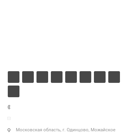
Проекты
Цены
Компания
Информация
Контакты
+7 925 471-72-74
info@grostek.ru
Московская область, г. Одинцово, Можайское