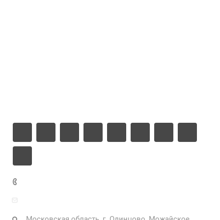
Каталог
Проекты
Цены
Компания
Информация
Контакты
+7 925 471-72-74
info@grostek.ru
Московская область, г. Одинцово, Можайское