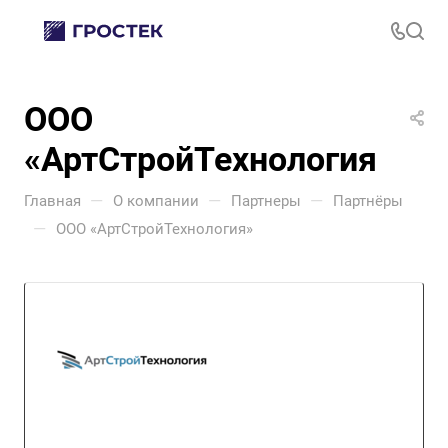
ООО
«АртСтройТехнология»
—
—
—
Главная
О компании
Партнеры
Партнёры
—
ООО «АртСтройТехнология»