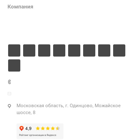
Компания
Информация
Контакты
+7 925 471-72-74
info@grostek.ru
Московская область, г. Одинцово, Можайское
шоссе, 8