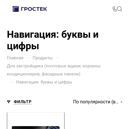
Навигация: буквы и
цифры
—
—
Главная
Продукты
Для застройщика (почтовые ящики, корзины
кондиционеров, фасадные панели)
—
Навигация: буквы и цифры
По популярности (возрастание)
ФИЛЬТР