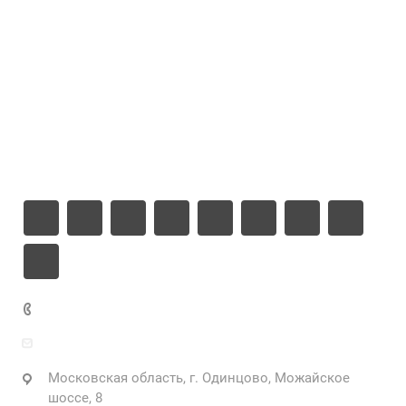
Проекты
Цены
Компания
Информация
Контакты
+7 925 471-72-74
info@grostek.ru
Московская область, г. Одинцово, Можайское
шоссе, 8